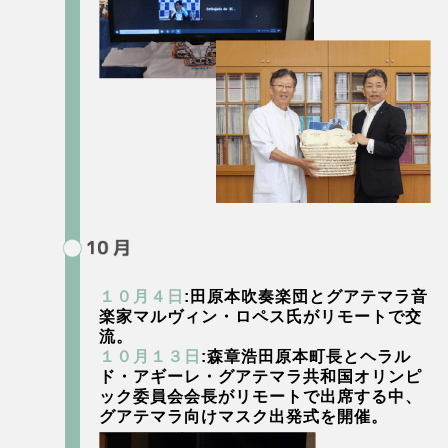
１０月４日
:田原本吹奏楽団とグアテマラ音
楽家マルヴィン・ロペス氏がリモートで交
流。
１０月１３日
:森章浩田原本町長とヘラル
ド・アギーレ・グアテマラ共和国オリンピ
ック委員会会長がリモートで出席する中、
グアテマラ向けマスク出発式を開催。