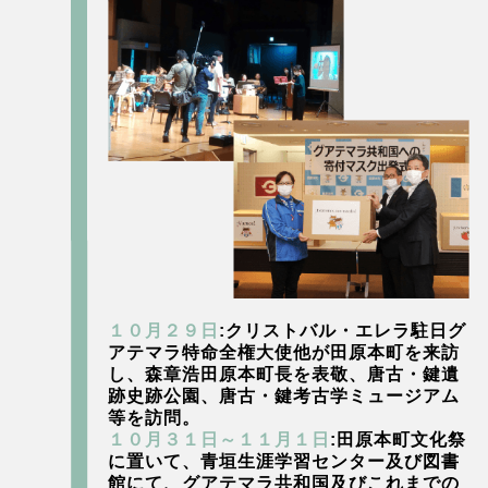
１０月２９日
:クリストバル・エレラ駐日グ
アテマラ特命全権大使他が田原本町を来訪
し、森章浩田原本町長を表敬、唐古・鍵遺
跡史跡公園、唐古・鍵考古学ミュージアム
等を訪問。
１０月３１日～１１月１日
:田原本町文化祭
に置いて、青垣生涯学習センター及び図書
館にて、グアテマラ共和国及びこれまでの